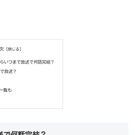
次
からいつまで放送で何話完結？
まで放送？
一覧も
送で何話完結？