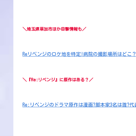
＼埼玉県草加市ほか目撃情報も／
Reリベンジのロケ地を特定!病院の撮影場所はどこ
＼『Re:リベンジ』に原作はある？／
Re:リベンジのドラマ原作は漫画?脚本家3名は誰?代