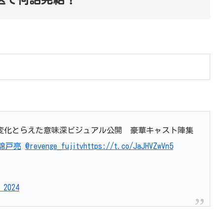
の変化とらえた意味深ビジュアル公開 豪華キャスト陣集
#錦戸亮
@revenge_fujitv
https://t.co/JaJHVZwVn5
 2024