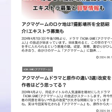
アクマゲームのロケ地は?撮影場所を全話紹
介!エキストラ募集も
2024年4月7日(日)午後10時より、ドラマ『ACMA:GAME(アクマゲ
ム)』の放送が始まっています。99本集めると、この世のすべ
を手に入れられるという悪魔の鍵。欲望、策略、裏切りがひ
めき合う、命がけのゲーム「アクマゲーム」に翻弄...
2024.06.
ACMA:GAME(アクマゲーム)
アクマゲームドラマと原作の違い3選!改変を
作者はどう思ってる？
2024年4月より、同名タイトルの人気漫画を題材にしたドラマ
『ACMA:GAME(アクマゲーム)』の放送がスタートします。昨今
者の同意を得ない❝作品の改変❞が大きな問題になっています
ね。実は今回実写化される『アクマゲーム』も、原作から大
き...
2024.04.