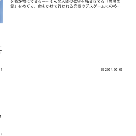
を我が物にできるー…そんな人間の欲望を掻き立てる「悪魔の
鍵」をめぐり、命をかけて行われる究極のデスゲームにのめ
り...
ー
て
し
11
2024.05.03
作
14