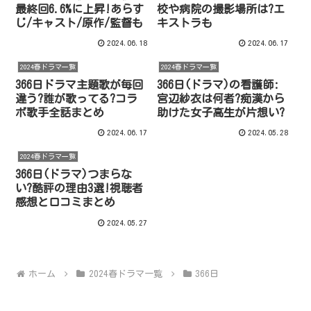
最終回6.6%に上昇!あらす
校や病院の撮影場所は?エ
じ/キャスト/原作/監督も
キストラも
2024.06.18
2024.06.17
2024春ドラマ一覧
2024春ドラマ一覧
366日ドラマ主題歌が毎回
366日(ドラマ)の看護師:
違う?誰が歌ってる?コラ
宮辺紗衣は何者?痴漢から
ボ歌手全話まとめ
助けた女子高生が片想い?
2024.06.17
2024.05.28
2024春ドラマ一覧
366日(ドラマ)つまらな
い?酷評の理由3選!視聴者
感想と口コミまとめ
2024.05.27
ホーム
2024春ドラマ一覧
366日