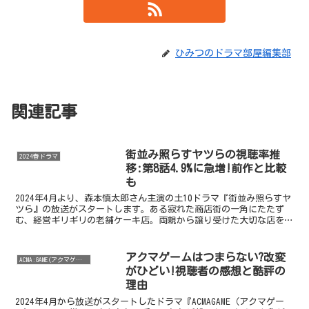
ひみつのドラマ部屋編集部
関連記事
街並み照らすヤツらの視聴率推
2024春ドラマ
移:第8話4.9%に急増!前作と比較
も
2024年4月より、森本慎太郎さん主演の土10ドラマ『街並み照らすヤ
ツら』の放送がスタートします。ある寂れた商店街の一角にたたず
む、経営ギリギリの老舗ケーキ店。両親から譲り受けた大切な店を守
るため、愛する家族を守るために悪事に手を染める店主...
アクマゲームはつまらない?改変
ACMA:GAME(アクマゲーム)
がひどい!視聴者の感想と酷評の
理由
2024年4月から放送がスタートしたドラマ『ACMAGAME（アクマゲー