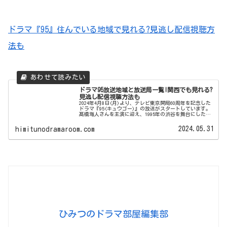
ドラマ『95』住んでいる地域で見れる?見逃し配信視聴方
法も
ドラマ95放送地域と放送局一覧!関西でも見れる?
見逃し配信視聴方法も
2024年4月8日(月)より、テレビ東京開局60周年を記念した
ドラマ『95(キュウゴー)』の放送がスタートしています。
髙橋海人さんを主演に迎え、1995年の渋谷を舞台にした刺
激的な青春時代を疾走する若者の姿を描いた作品です。テ
レビ東京製作の...
2024.05.31
himitunodramaroom.com
ひみつのドラマ部屋編集部