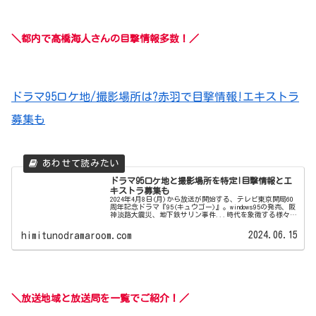
＼都内で髙橋海人さんの目撃情報多数！／
ドラマ95ロケ地/撮影場所は?赤羽で目撃情報!エキストラ
募集も
ドラマ95ロケ地と撮影場所を特定!目撃情報とエ
キストラ募集も
2024年4月8日(月)から放送が開始する、テレビ東京開局60
周年記念ドラマ『95(キュウゴー)』。windows95の発売、阪
神淡路大震災、地下鉄サリン事件...時代を象徴する様々な
事件が発生した、90年代においても印象的な年である
199...
2024.06.15
himitunodramaroom.com
＼放送地域と放送局を一覧でご紹介！／