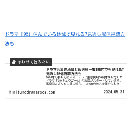
ドラマ『95』住んでいる地域で見れる?見逃し配信視聴方
法も
ドラマ95放送地域と放送局一覧!関西でも見れる?
見逃し配信視聴方法も
2024年4月8日(月)より、テレビ東京開局60周年を記念した
ドラマ『95(キュウゴー)』の放送がスタートしています。
髙橋海人さんを主演に迎え、1995年の渋谷を舞台にした刺
激的な青春時代を疾走する若者の姿を描いた作品です。テ
レビ東京製作の...
2024.05.31
himitunodramaroom.com