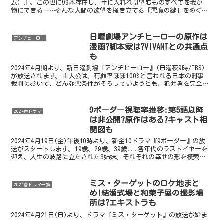
ム）』。この世に99本存在し、手に入れれば望むものすべてを我が
物にできるー…そんな人間の欲望を掻き立てる「悪魔の鍵」をめぐ
り、命をかけて行われる究極のデスゲームにのめり...
日曜劇場アンチヒーローの原作は
アンチヒーロー
漫画?脚本家は?VIVANTとの共通点
も
2024年4月期より、新日曜劇場『アンチヒーロー』(日曜夜9時/TBS)
が放送されます。主人公は、有罪率ほぼ100%と言われる日本の刑事
裁判において、どんな悪条件がそろっていようとも、犯罪者を完全無
罪にする弁護士－…法を守る立場にある弁護士...
9ボーダー視聴率推移:第5話以降
2024春ドラマ
は非公開?原作はある?キャスト相
関図も
2024年4月19日(金)午後10時より、新金10ドラマ『9ボーダー』の放
送がスタートします。19歳、29歳、39歳...各年代のラストイヤーを
迎え、人生の岐路に立たされた3姉妹。それぞれの幸せの形を模索
し、成長していく姿を描いたヒューマン...
ミス・ターゲットのロケ地まと
2024春ドラマ一覧
め!結婚式場と和菓子屋の撮影場
所は?エキストラも
2024年4月21日(日)より、ドラマ『ミス・ターゲット』の放送が始ま