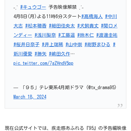
˗ˏˋ
#キュウゴー
予告映像解禁 ˎˊ˗
4月8日(月)よる11時6分スタート
#髙橋海人
#中川
大志
#松本穂香
#細田佳央太
#犬飼貴丈
#関口メ
ンディー
#浅川梨奈
#工藤遥
#鈴木仁
#渡邊圭祐
#桜井日奈子
#井上瑞稀
#山中崇
#紺野まひる
#
新川優愛
#勝矢
#嶋田久作
…
pic.twitter.com/7gZHndV5pp
— 「９５」テレ東系4月期ドラマ (@tx_drama95)
March 18, 2024
現在公式サイトでは、疾走感あふれる『95』の予告編映像