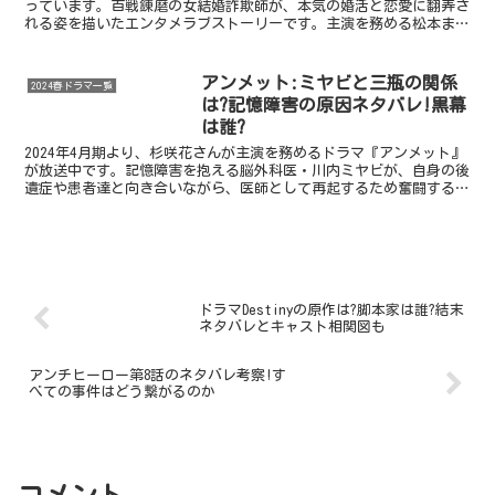
っています。百戦錬磨の女結婚詐欺師が、本気の婚活と恋愛に翻弄さ
れる姿を描いたエンタメラブストーリーです。主演を務める松本まり
かさんをイメージして、あて書きされたというオリ...
アンメット:ミヤビと三瓶の関係
2024春ドラマ一覧
は?記憶障害の原因ネタバレ!黒幕
は誰?
2024年4月期より、杉咲花さんが主演を務めるドラマ『アンメット』
が放送中です。記憶障害を抱える脳外科医・川内ミヤビが、自身の後
遺症や患者達と向き合いながら、医師として再起するため奮闘する姿
を描いた作品です。2年前に起きた交通事故が原因で、...
ドラマDestinyの原作は?脚本家は誰?結末
ネタバレとキャスト相関図も
アンチヒーロー第8話のネタバレ考察!す
べての事件はどう繋がるのか