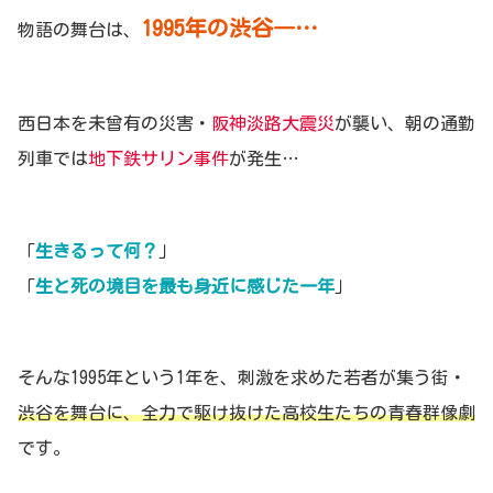
1995年の渋谷―…
物語の舞台は、
西日本を未曾有の災害・
阪神淡路大震災
が襲い、朝の通勤
列車では
地下鉄サリン事件
が発生…
「
生きるって何？
」
「
生と死の境目を最も身近に感じた一年
」
そんな1995年という1年を、刺激を求めた若者が集う街・
渋谷を舞台に、全力で駆け抜けた高校生たちの青春群像劇
です。