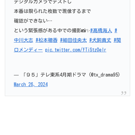
デジタルカメラでテストし
本番は限られた枚数で現像するまで
確認ができない…
という緊張感がある中での撮影📸✨
#髙橋海人
#
中川大志
#松本穂香
#細田佳央太
#犬飼貴丈
#関
口メンディー
pic.twitter.com/fTiStz0eIr
— 「９５」テレ東系4月期ドラマ (@tx_drama95)
March 26, 2024