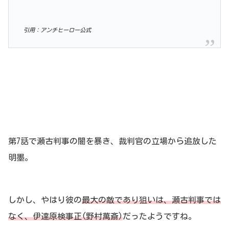
引用：アンチヒーロー公式
第7話で瀬古判事の闇を暴き、裁判官の立場から追放した
明墨。
しかし、やはり彼の
最大の敵であり狙いは、瀬古判事では
なく、伊達原検事正(野村萬斎)
だったようですね。