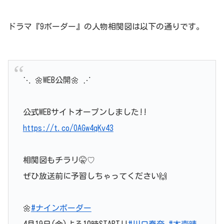
ドラマ『9ボーダー』の人物相関図は以下の通りです。
⋱ 🌼WEB公開🌼 ⋰
公式WEBサイトオープンしました!!
https://t.co/OAGw4qKv43
相関図もチラリ🤫♡
ぜひ放送前に予習しちゃってください🙌
🌼
#ナインボーダー
4月19日(金)よる10時START!!
#川口春奈
#木南晴