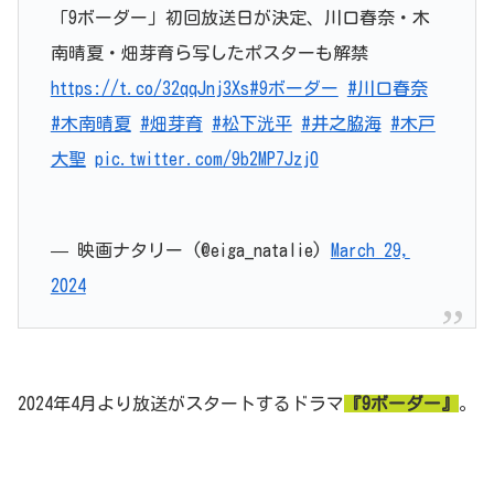
「9ボーダー」初回放送日が決定、川口春奈・木
南晴夏・畑芽育ら写したポスターも解禁
https://t.co/32qqJnj3Xs
#9ボーダー
#川口春奈
#木南晴夏
#畑芽育
#松下洸平
#井之脇海
#木戸
大聖
pic.twitter.com/9b2MP7Jzj0
— 映画ナタリー (@eiga_natalie)
March 29,
2024
2024年4月より放送がスタートするドラマ
『9ボーダー』
。