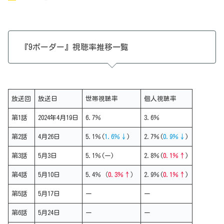
『9ボーダー』視聴率推移一覧
放送回
放送日
世帯視聴率
個人視聴率
第1話
2024年4月19日
6.7％
3.6％
第2話
4月26日
5.1％(
1.6％↓
)
2.7％(
0.9％↓
)
第3話
5月3日
5.1％(ー)
2.8％(
0.1％↑
)
第4話
5月10日
5.4％（
0.3％↑
）
2.9％(
0.1％↑
)
第5話
5月17日
ー
ー
第6話
5月24日
ー
ー