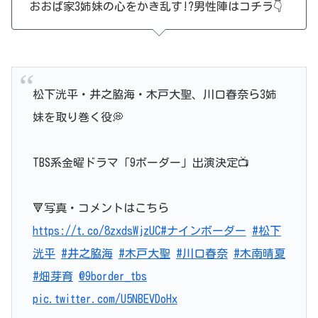
おおば家3姉妹の心をかき乱す!?男性陣はコチラ👇
松下洸平・井之脇海・木戸大聖、川口春奈ら3姉
妹を取り巻く役💭
TBS系金曜ドラマ「9ボーダー」出演決定📺
🔻写真・コメントはこちら
https://t.co/8zxdsWjzUC
#ナインボーダー
#松下
洸平
#井之脇海
#木戸大聖
#川口春奈
#木南晴夏
#畑芽育
@9border_tbs
pic.twitter.com/U5NBEVDoHx