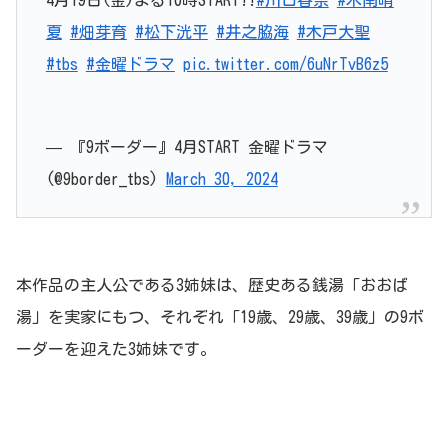
夏
#畑芽育
#松下洸平
#井之脇海
#木戸大聖
#tbs
#金曜ドラマ
pic.twitter.com/6uNrTvB6z5
— 『9ボーダー』4月START 金曜ドラマ
(@9border_tbs)
March 30, 2024
本作品の主人公である3姉妹は、歴史ある銭湯「おおば
湯」を実家にもつ、それぞれ「19歳、29歳、39歳」の9ボ
ーダーを迎えた3姉妹です。