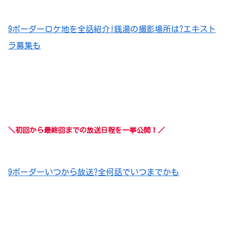
9ボーダーロケ地を全話紹介!銭湯の撮影場所は?エキスト
ラ募集も
＼初回から最終回までの放送日程を一挙公開！／
9ボーダーいつから放送?全何話でいつまでかも