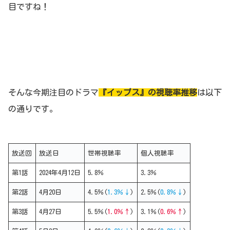
目ですね！
そんな今期注目のドラマ
『イップス』の視聴率推移
は以下
の通りです。
放送回
放送日
世帯視聴率
個人視聴率
第1話
2024年4月12日
5.8％
3.3％
第2話
4月20日
4.5％(
1.3％↓
)
2.5％(
0.8％↓
)
第3話
4月27日
5.5％(
1.0％↑
)
3.1％(
0.6％↑
)