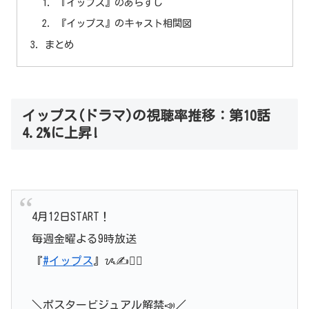
『イップス』のあらすじ
『イップス』のキャスト相関図
まとめ
イップス(ドラマ)の視聴率推移：第10話
4.2%に上昇!
4月12日START！
毎週金曜よる9時放送
『
#イップス
』ᝰ✍️👮‍♂️
＼ポスタービジュアル解禁📣／