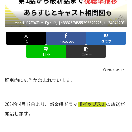
xr:d:DAF9XTLxIEg:12,j:6662374355292229223,t:24041205
X
Facebook
はてブ
LINE
コピー
2024.06.17
記事内に広告が含まれています。
2024年4月12日より、新金曜ドラマ
『イップス』
の放送が
開始します。