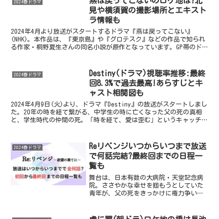
燕は戻ってこないのロケ地は?北
2024春ドラマ
見や横須賀の撮影場所とエキスト
ラ情報も
2024年4月より放送がスタートするドラマ『燕は戻ってこない』
(NHK)。本作品は、『東京島』や『グロテスク』などの作品で知られ
る作家・桐野夏生さんの同名小説が原作となっています。GP帯のド
ラマでは、これまであまり扱われることがなかった「生...
Destiny(ドラマ)視聴率推移:最終
2024春ドラマ
回8.3%で過去最高!あらすじとキ
ャスト相関図も
2024年4月9日(火)より、ドラマ『Destiny』の放送がスタートしまし
た。20年の時を経て繋がる、中学生の時に亡くなった父の死の真相
と、学生時代の仲間の死。「時を経て、愛は歪む」というキャッチコ
ピーとともに公開された予告編動画は、本編...
Reリベンジいつからいつまで放送
2024春ドラマ
で何話完結?最終回までの日程一
覧も
舞台は、日本有数の大病院・天堂記念病
院。ささやかな幸せを掴もうとしていた
青年が、父の死をきっかけに権力争いに
巻き込まれていく復讐劇を描いた『Reリ
ベンジー欲望の果てにー』が今春から放
送スタートします。作品の大きなテーマ