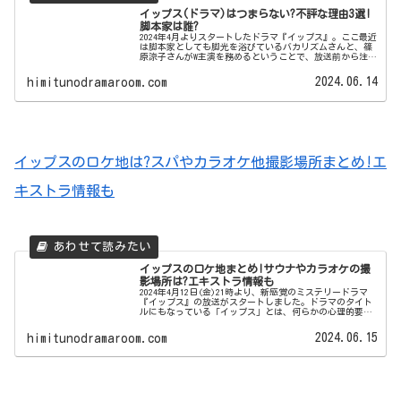
イップス(ドラマ)はつまらない?不評な理由3選!
脚本家は誰?
2024年4月よりスタートしたドラマ『イップス』。ここ最近
は脚本家としても脚光を浴びているバカリズムさんと、篠
原涼子さんがW主演を務めるということで、放送前から注目
を集めていましたね。2024年4月12日（金）に第1話が放送
されましたが、視...
2024.06.14
himitunodramaroom.com
イップスのロケ地は?スパやカラオケ他撮影場所まとめ!エ
キストラ情報も
イップスのロケ地まとめ!サウナやカラオケの撮
影場所は?エキストラ情報も
2024年4月12日(金)21時より、新感覚のミステリードラマ
『イップス』の放送がスタートしました。ドラマのタイト
ルにもなっている「イップス」とは、何らかの心理的要因
が作用して脳や筋肉・神経が通常に動かなくなる＝❝いつも
できたことが、突然で...
2024.06.15
himitunodramaroom.com