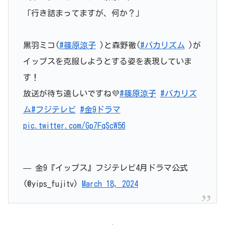
「行き詰まってますが、何か？」
黒羽ミコ(
#篠原涼子
)と森野徹(
#バカリズム
)が
イップスを克服しようとする姿を表現していま
す！
放送が待ち遠しいですね💜
#篠原涼子
#バカリズ
ム
#フジテレビ
#金9ドラマ
pic.twitter.com/Gp7FqScW56
— 金9『イップス』フジテレビ4月ドラマ公式
(@yips_fujitv)
March 18, 2024