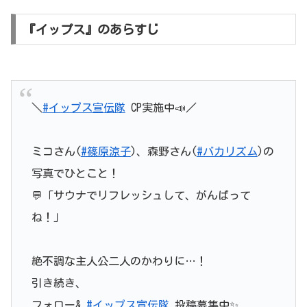
『イップス』のあらすじ
＼
#イップス宣伝隊
CP実施中📣／
ミコさん(
#篠原涼子
)、森野さん(
#バカリズム
)の
写真でひとこと！
💬「サウナでリフレッシュして、がんばって
ね！」
絶不調な主人公二人のかわりに…！
引き続き、
フォロー&
#イップス宣伝隊
投稿募集中✨