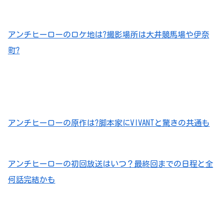
アンチヒーローのロケ地は?撮影場所は大井競馬場や伊奈
町?
アンチヒーローの原作は?脚本家にVIVANTと驚きの共通も
アンチヒーローの初回放送はいつ？最終回までの日程と全
何話完結かも