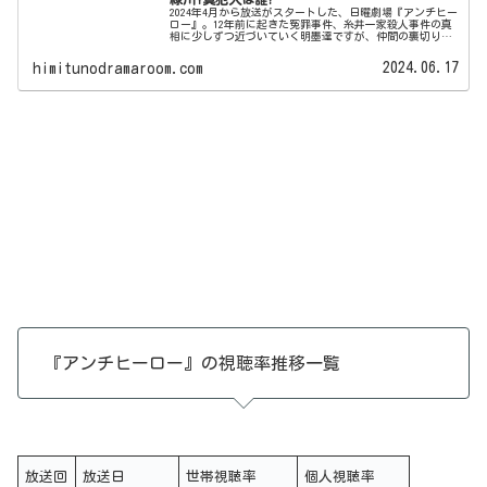
2024年4月から放送がスタートした、日曜劇場『アンチヒー
ロー』。12年前に起きた冤罪事件、糸井一家殺人事件の真
相に少しずつ近づいていく明墨達ですが、仲間の裏切り疑
惑により明墨が逮捕されてしまう事態にー…6月16日(日)、
遂に明墨と伊達原が...
2024.06.17
himitunodramaroom.com
『アンチヒーロー』の視聴率推移一覧
放送回
放送日
世帯視聴率
個人視聴率