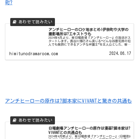
町?
アンチヒーローのロケ地まとめ!伊奈町や大学の
撮影場所は?エキストラも
2024年4月より、新日曜劇場『アンチヒーロー』の放送がス
タートします。長谷川博己さん演じる❝どんな凶悪犯罪の犯
人でも無罪にできるアンチな弁護士❞を主人公とした、新感
覚のダーク司法エンターテインメントです。＼この記事を
読んでわかること／・日...
2024.06.17
himitunodramaroom.com
アンチヒーローの原作は?脚本家にVIVANTと驚きの共通も
日曜劇場アンチヒーローの原作は漫画?脚本家は?
VIVANTとの共通点も
2024年4月期より、新日曜劇場『アンチヒーロー』(日曜夜9