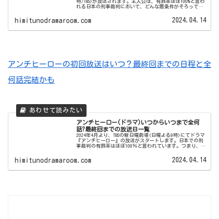
時/TBS)が放送されます。主人公は、有罪率ほぼ100%と言わ
れる日本の刑事裁判において、どんな悪条件がそろってい
ようとも、犯罪者を完全無罪にする弁護士－…法を守る立
場にある弁護士...
2024.04.14
himitunodramaroom.com
アンチヒーローの初回放送はいつ？最終回までの日程と全
何話完結かも
アンチヒーロー(ドラマ)いつからいつまで全何
話?最終回までの放送日一覧
2024年4月より、TBSの新日曜劇場(日曜よる9時)にてドラマ
『アンチヒーロー』の放送がスタートします。日本での刑
事裁判の有罪率はほぼ100％と言われています。つまり、検
察が起訴した時点で有罪確定であり、それが覆ることはほ
ぼない、というこ...
2024.04.14
himitunodramaroom.com