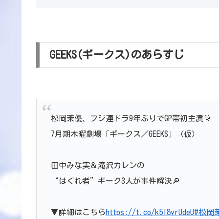
GEEKS(ギークス)のあらすじ
松岡茉優、フジ連ドラ9年ぶりでGP帯初主演🎊
7月期木曜劇場「ギークス／GEEKS」（仮）
田中みな実＆滝沢カレンの
“はぐれ者”ギーク3人が事件解決🔎
🔻詳細はこちら
https://t.co/k5I8yrUdeU
#松岡