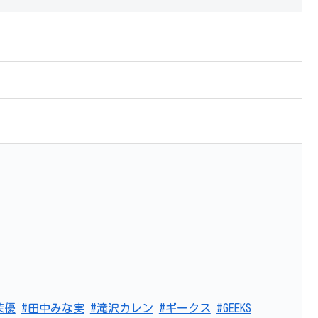
茉優
#田中みな実
#滝沢カレン
#ギークス
#GEEKS