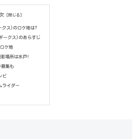
次
ギークス)のロケ地は?
S(ギークス)のあらすじ
のロケ地
撮影場所は水戸!
ラ募集も
レビ
ムライダー