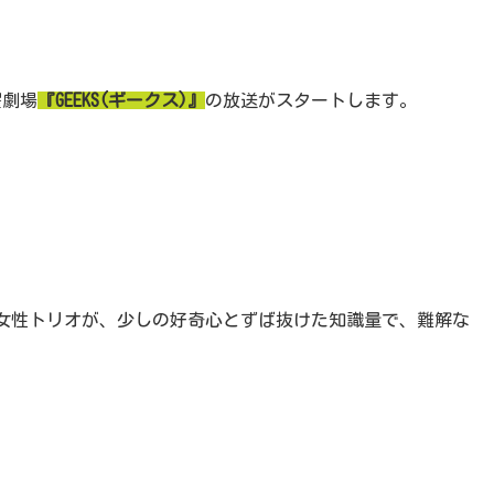
曜劇場
『GEEKS(ギークス)』
の放送がスタートします。
女性トリオが、少しの好奇心とずば抜けた知識量で、難解な
。