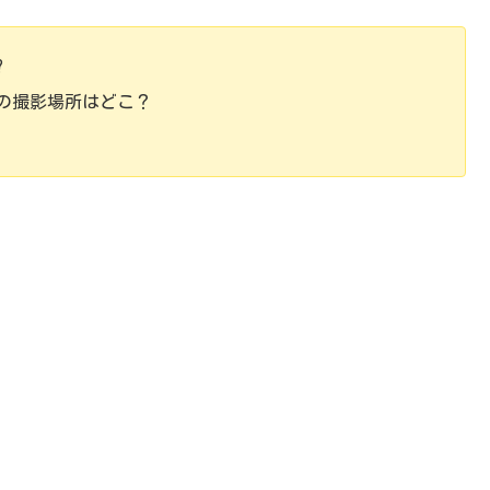
?
署の撮影場所はどこ？