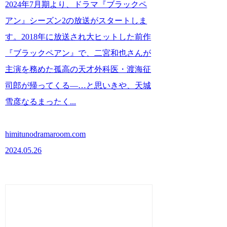
2024年7月期より、ドラマ『ブラックペ
アン』シーズン2の放送がスタートしま
す。2018年に放送され大ヒットした前作
『ブラックペアン』で、二宮和也さんが
主演を務めた孤高の天才外科医・渡海征
司郎が帰ってくる―…と思いきや、天城
雪彦なるまったく...
himitunodramaroom.com
2024.05.26