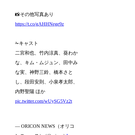
📸その他写真あり
https://t.co/gAHHNege9z
✁キャスト
二宮和也、竹内涼真、葵わか
な、キム・ムジュン、田中み
な実、神野三鈴、橋本さと
し、段田安則、小泉孝太郎、
内野聖陽 ほか
pic.twitter.com/wUySG5Vz2t
— ORICON NEWS（オリコ