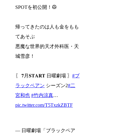
SPOTを初公開！🥼
帰ってきたのは人も金をもも
てあそぶ
悪魔な世界的天才外科医・天
城雪彦！
〖 𝟕月𝐒𝐓𝐀𝐑𝐓 日曜劇場 〗
#ブ
ラックペアン
シーズン2
#二
宮和也
#竹内涼真
…
pic.twitter.com/T5TxzkZBTF
— 日曜劇場「ブラックペア