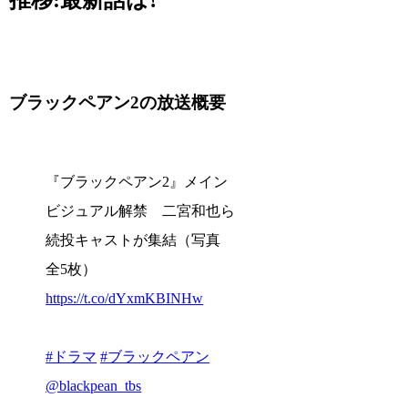
推移:最新話は?
ブラックペアン2の放送概要
『ブラックペアン2』メイン
ビジュアル解禁 二宮和也ら
続投キャストが集結（写真
全5枚）
https://t.co/dYxmKBINHw
#ドラマ
#ブラックペアン
@blackpean_tbs