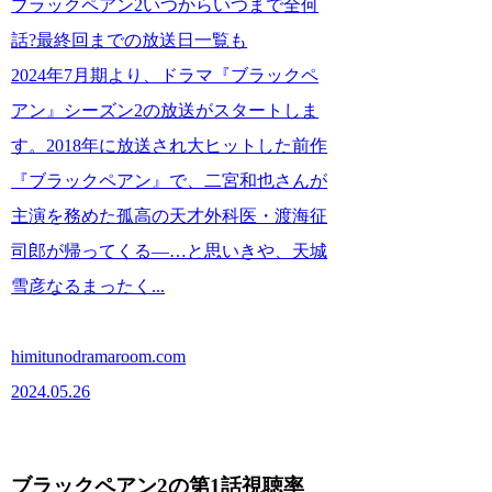
ブラックペアン2いつからいつまで全何
話?最終回までの放送日一覧も
2024年7月期より、ドラマ『ブラックペ
アン』シーズン2の放送がスタートしま
す。2018年に放送され大ヒットした前作
『ブラックペアン』で、二宮和也さんが
主演を務めた孤高の天才外科医・渡海征
司郎が帰ってくる―…と思いきや、天城
雪彦なるまったく...
himitunodramaroom.com
2024.05.26
ブラックペアン2の第1話視聴率