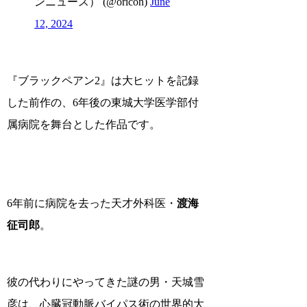
ンニュース） (@oricon)
June
12, 2024
『ブラックペアン2』は大ヒットを記録
した前作の、
6年後の東城大学医学部付
属病院
を舞台とした作品です。
6年前に病院を去った天才外科医・
渡海
征司郎
。
彼の代わりにやってきた謎の男・天城雪
彦は、心臓冠動脈バイパス術の世界的大