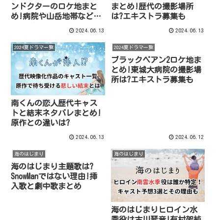
ンドクターのロケ地まと
まとめ!歴代の撮影場所
め!病院や山岳地帯などの
は?エキストラ募集も
撮影場所24か所を紹介
2024.06.13
2024.06.13
2024夏ドラマ一覧
2024夏ドラマ一覧
ブラックペアン2ロケ地ま
とめ!東城大病院の撮影場
所は?エキストラ募集も
南くんの恋人歴代キャス
トと結末ネタバレまとめ!
原作との違いは?
2024.06.13
2024.06.12
海のはじまり
海のはじまり
海のはじまり主題歌は?
SnowManではない理由!挿
入歌と劇中歌まとめ
海のはじまりヒロイン水
季役は古川琴音!有村架純