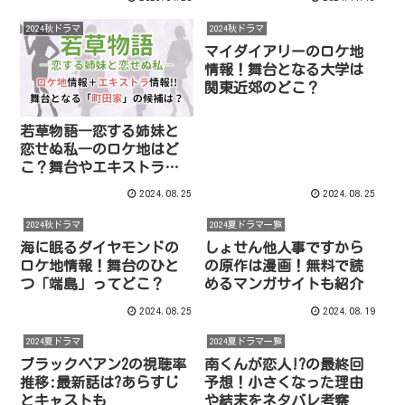
2024秋ドラマ
2024秋ドラマ
マイダイアリーのロケ地
情報！舞台となる大学は
関東近郊のどこ？
若草物語―恋する姉妹と
恋せぬ私―のロケ地はど
こ？舞台やエキストラ情
報
2024.08.25
2024.08.25
2024秋ドラマ
2024夏ドラマ一覧
海に眠るダイヤモンドの
しょせん他人事ですから
ロケ地情報！舞台のひと
の原作は漫画！無料で読
つ「端島」ってどこ？
めるマンガサイトも紹介
2024.08.25
2024.08.19
2024夏ドラマ
2024夏ドラマ一覧
ブラックペアン2の視聴率
南くんが恋人!?の最終回
推移:最新話は?あらすじ
予想！小さくなった理由
とキャストも
や結末をネタバレ考察