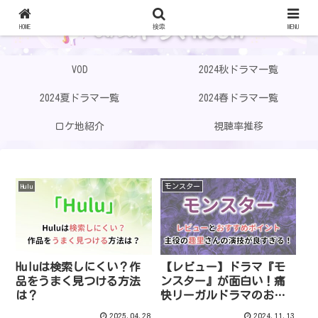
HOME
検索
MENU
VOD
2024秋ドラマ一覧
2024夏ドラマ一覧
2024春ドラマ一覧
ロケ地紹介
視聴率推移
Hulu
モンスター
Huluは検索しにくい？作
【レビュー】ドラマ『モ
品をうまく見つける方法
ンスター』が面白い！痛
は？
快リーガルドラマのおす
すめポイント
2025.04.28
2024.11.13