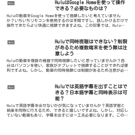
HuluはGoogle Homeを使って操作
Hulu
できる？必要なものは？
Huluの動画をGoogle Homeを使って視聴したいと考えていません
か？いちいちリモコンを使用するのは手間ですし、話しかけるだけで
操作できたらより快適に視聴できますよね。この記事では、Huluが
Google Homeに対応しているか、何...
Huluで同時視聴はできない？制限
Hulu
があるため複数端末を使う際は注
意しよう
Huluの動画を複数の機器で同時視聴したいと思っていませんか？自
分はパソコンを使い、家族がタブレットで視聴することができれば便
利ですよね。しかし、動画の同時視聴には制限があるため注意が必要
です。この記事では、Huluの同時視聴が可能かどうか...
Huluでは英語字幕を出すことはで
Hulu
きる？日本語字幕と同時表示は可
能？
Huluで英語字幕を出せないかが気になっていませんか？英語学習と
娯楽を同時に行えるため、できると嬉しいですよね。しかし、対応し
ていない動画もあり、字幕を出すには一工夫必要になります。この記
事では、Huluの英語字幕への対応について紹介します...