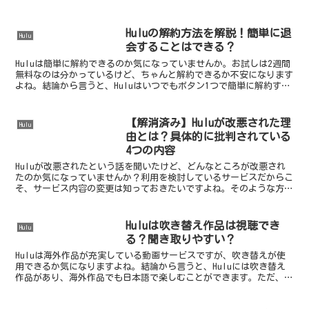
Huluの解約方法を解説！簡単に退
Hulu
会することはできる？
Huluは簡単に解約できるのか気になっていませんか。お試しは2週間
無料なのは分かっているけど、ちゃんと解約できるか不安になります
よね。結論から言うと、Huluはいつでもボタン1つで簡単に解約する
ことができます。その具体的な方法と、よくある疑...
【解消済み】Huluが改悪された理
Hulu
由とは？具体的に批判されている
4つの内容
Huluが改悪されたという話を聞いたけど、どんなところが改悪され
たのか気になっていませんか？利用を検討しているサービスだからこ
そ、サービス内容の変更は知っておきたいですよね。そのような方の
ため、この記事ではHuluが改悪された理由と内容につ...
Huluは吹き替え作品は視聴でき
Hulu
る？聞き取りやすい？
Huluは海外作品が充実している動画サービスですが、吹き替えが使
用できるか気になりますよね。結論から言うと、Huluには吹き替え
作品があり、海外作品でも日本語で楽しむことができます。ただ、動
画を楽しむに当たって、音声が聞き取りやすいかは重要...